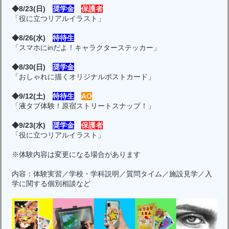
◆8/23(日)
奨学金
保護者
「役に立つリアルイラスト」
◆8/26(水)
特待生
「スマホにinだよ！キャラクターステッカー」
◆8/30(日)
奨学金
「おしゃれに描くオリジナルポストカード」
◆9/12(土)
特待生
AO
「液タブ体験！原宿ストリートスナップ！」
◆9/23(水)
奨学金
保護者
「役に立つリアルイラスト」
※体験内容は変更になる場合があります
内容：体験実習／学校・学科説明／質問タイム／施設見学／入
学に関する個別相談など