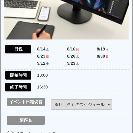
日程
8/14
8/16
8/19
金
日
水
8/23
8/26
8/30
日
水
日
9/12
9/23
土
水
開始時間
13:00
終了時間
16:30
イベント日程切替
講座名