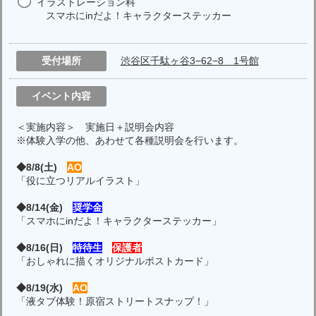
イラストレーション科
スマホにinだよ！キャラクターステッカー
受付場所
渋谷区千駄ヶ谷3−62−8 1号館
イベント内容
＜実施内容＞ 実施日＋説明会内容
※体験入学の他、あわせて各種説明会を行います。
◆8/8(土)
AO
「役に立つリアルイラスト」
◆8/14(金)
奨学金
「スマホにinだよ！キャラクターステッカー」
◆8/16(日)
特待生
保護者
「おしゃれに描くオリジナルポストカード」
◆8/19(水)
AO
「液タブ体験！原宿ストリートスナップ！」